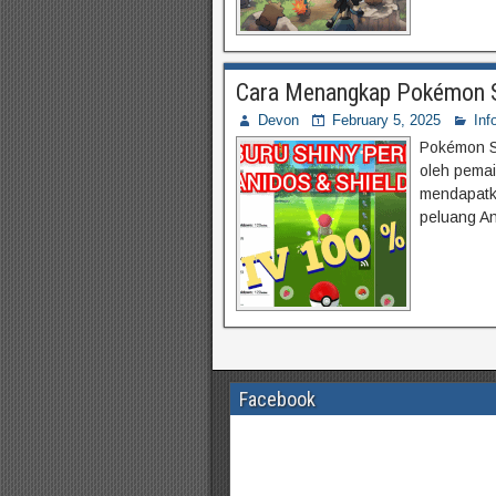
Cara Menangkap Pokémon S
Devon
February 5, 2025
Inf
Pokémon Sh
oleh pema
mendapatka
peluang A
Facebook