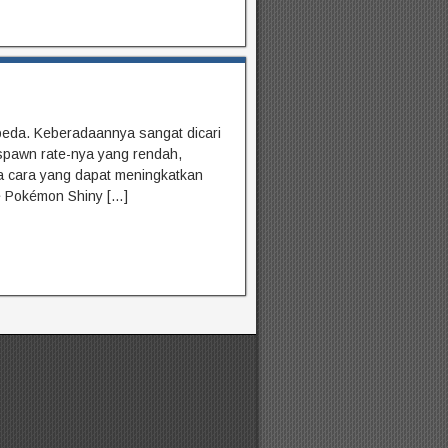
beda. Keberadaannya sangat dicari
pawn rate-nya yang rendah,
a cara yang dapat meningkatkan
 Pokémon Shiny […]