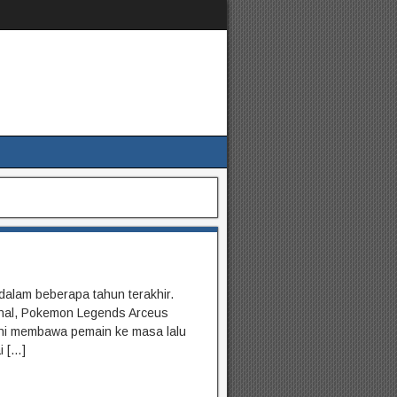
alam beberapa tahun terakhir.
onal, Pokemon Legends Arceus
ini membawa pemain ke masa lalu
i […]