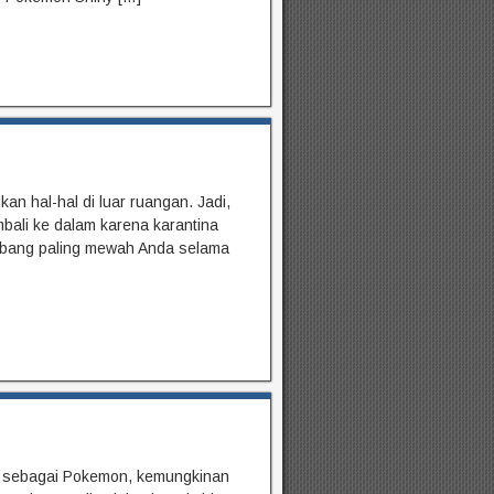
n hal-hal di luar ruangan. Jadi,
bali ke dalam karena karantina
imbang paling mewah Anda selama
al sebagai Pokemon, kemungkinan