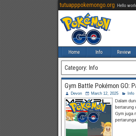
tutuapppokemongo.org
Hello worl
Home
Info
Review
Category:
Info
Gym Battle Pokémon GO: Pa
Devon
March 12, 2025
Info
Dalam dun
bertarung 
Gym juga 
pertarunga