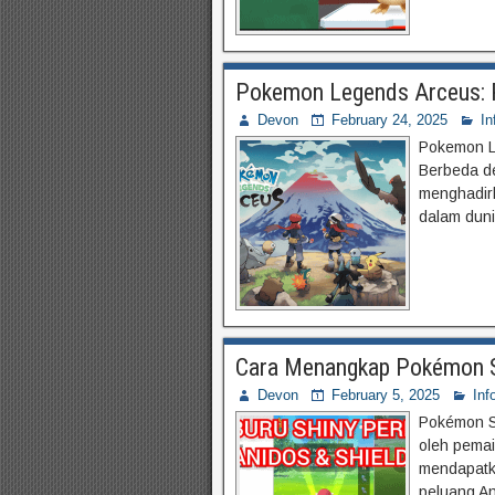
Pokemon Legends Arceus: P
Devon
February 24, 2025
In
Pokemon Le
Berbeda de
menghadir
dalam duni
Cara Menangkap Pokémon S
Devon
February 5, 2025
Inf
Pokémon Sh
oleh pema
mendapatka
peluang A