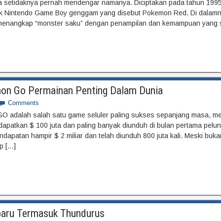
a setidaknya pernah mendengar namanya. Diciptakan pada tahun 1995
k Nintendo Game Boy genggam yang disebut Pokemon Red. Di dalamnya
enangkap “monster saku” dengan penampilan dan kemampuan yang 
n Go Permainan Penting Dalam Dunia
Comments
O adalah salah satu game seluler paling sukses sepanjang masa, me
apatkan $ 100 juta dan paling banyak diunduh di bulan pertama pelunc
dapatan hampir $ 2 miliar dan telah diunduh 800 juta kali. Meski buk
ap […]
aru Termasuk Thundurus