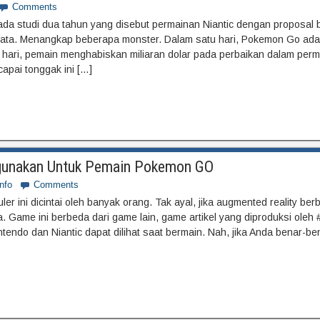
Comments
da studi dua tahun yang disebut permainan Niantic dengan proposal
yata. Menangkap beberapa monster. Dalam satu hari, Pokemon Go adala
hari, pemain menghabiskan miliaran dolar pada perbaikan dalam perma
apai tonggak ini […]
igunakan Untuk Pemain Pokemon GO
Info
Comments
er ini dicintai oleh banyak orang. Tak ayal, jika augmented reality ber
. Game ini berbeda dari game lain, game artikel yang diproduksi ol
tendo dan Niantic dapat dilihat saat bermain. Nah, jika Anda benar-