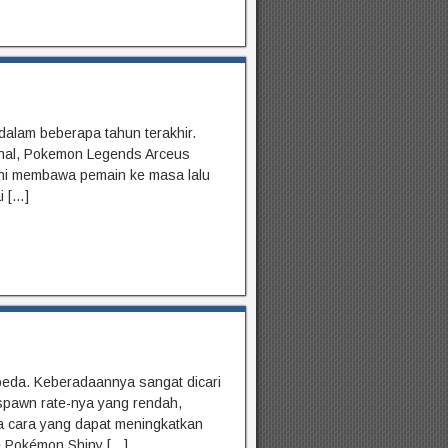
alam beberapa tahun terakhir.
onal, Pokemon Legends Arceus
ini membawa pemain ke masa lalu
i […]
beda. Keberadaannya sangat dicari
pawn rate-nya yang rendah,
a cara yang dapat meningkatkan
 Pokémon Shiny […]