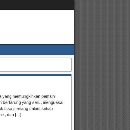
ma yang memungkinkan pemain
n bertarung yang seru, menguasai
uk bisa menang dalam setiap
ik, dan […]