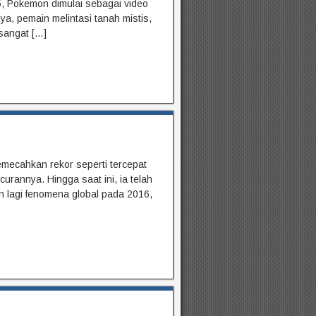
, Pokemon dimulai sebagai video
, pemain melintasi tanah mistis,
sangat […]
mecahkan rekor seperti tercepat
urannya. Hingga saat ini, ia telah
an lagi fenomena global pada 2016,