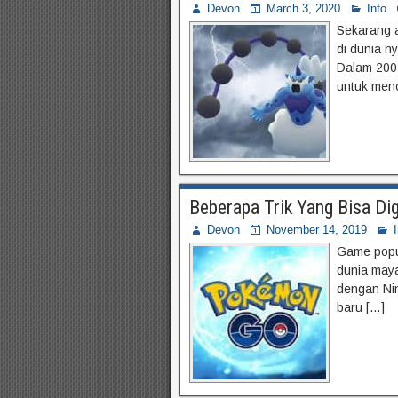
Devon
March 3, 2020
Info
Sekarang a
di dunia n
Dalam 200 
untuk menc
Beberapa Trik Yang Bisa D
Devon
November 14, 2019
Game popul
dunia maya
dengan Nin
baru […]