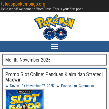
tutuapppokemongo.org
Hello world! Welcome to WordPress. This is your first post.
Month:
November 2025
Promo Slot Online: Panduan Klaim dan Strategi
Maxwin
Devon
November 27, 2025
Review
Comments