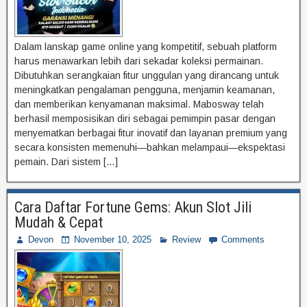
Dalam lanskap game online yang kompetitif, sebuah platform
harus menawarkan lebih dari sekadar koleksi permainan.
Dibutuhkan serangkaian fitur unggulan yang dirancang untuk
meningkatkan pengalaman pengguna, menjamin keamanan,
dan memberikan kenyamanan maksimal. Mabosway telah
berhasil memposisikan diri sebagai pemimpin pasar dengan
menyematkan berbagai fitur inovatif dan layanan premium yang
secara konsisten memenuhi—bahkan melampaui—ekspektasi
pemain. Dari sistem […]
Cara Daftar Fortune Gems: Akun Slot Jili
Mudah & Cepat
Devon
November 10, 2025
Review
Comments