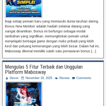
Bagi setiap pemain baru yang memasuki dunia taruhan daring,
Bonus New Member adalah hadiah selamat datang yang
sangat dinantikan. Bonus ini berfungsi sebagai modal
tambahan yang signifikan, memungkinkan pemain untuk
menjelajahi berbagai game dengan risiko pribadi yang lebih
kecil dan peluang kemenangan yang lebih besar. Dalam hal ini,
Mabosway dikenal memiliki salah satu penawaran bonus […]
Mengulas 5 Fitur Terbaik dan Unggulan
Platform Mabosway
Devon
November 19, 2025
Review
Comments