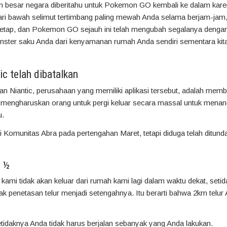
gian besar negara diberitahu untuk Pokemon GO kembali ke dalam kare
i bawah selimut tertimbang paling mewah Anda selama berjam-jam, tet
etap, dan Pokemon GO sejauh ini telah mengubah segalanya dengan
ster saku Anda dari kenyamanan rumah Anda sendiri sementara kit
c telah dibatalkan
kan Niantic, perusahaan yang memiliki aplikasi tersebut, adalah me
mengharuskan orang untuk pergi keluar secara massal untuk mena
u.
Komunitas Abra pada pertengahan Maret, tetapi diduga telah ditun
n ½
kami tidak akan keluar dari rumah kami lagi dalam waktu dekat, setid
penetasan telur menjadi setengahnya. Itu berarti bahwa 2km telur A
etidaknya Anda tidak harus berjalan sebanyak yang Anda lakukan.