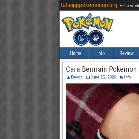
tutuapppokemongo.org
Hello worl
Home
Info
Review
Cara Bermain Pokemon 
Devon
June 15, 2020
Info