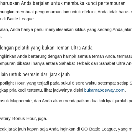
ngharuskan Anda berjalan untuk membuka kunci pertempuran
ic mungkin membuat pengumuman lain untuk efek ini, Anda tidak harus
di Battle League.
jalan, Anda hanya perlu menyelesaikan siklus yang sedang Anda jala
.
dengan pelatih yang bukan Teman Ultra Anda
inkan Anda bertarung dengan hampir semua teman Anda, termasuk
mpuran dibatasi hanya antara Sahabat Terbaik dan Sahabat Ultra An
 lain untuk bermain dari jarak jauh
ght Hour, yang terjadi pada pukul 6 sore waktu setempat setiap 
 pria kecil tertentu, lihat jadwalnya disini
bukamabosway.com
.
ermasuk Magnemite, dan Anda akan mendapatkan dua kali lipat juml
stery Bonus Hour, juga.
cak jarak jauh kapan saja Anda inginkan di GO Battle League, yang