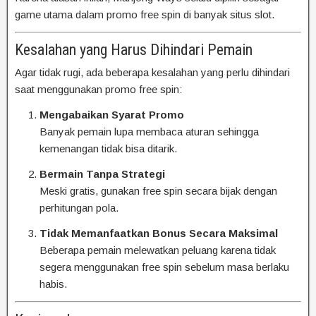
game utama dalam promo free spin di banyak situs slot.
Kesalahan yang Harus Dihindari Pemain
Agar tidak rugi, ada beberapa kesalahan yang perlu dihindari
saat menggunakan promo free spin:
Mengabaikan Syarat Promo
Banyak pemain lupa membaca aturan sehingga
kemenangan tidak bisa ditarik.
Bermain Tanpa Strategi
Meski gratis, gunakan free spin secara bijak dengan
perhitungan pola.
Tidak Memanfaatkan Bonus Secara Maksimal
Beberapa pemain melewatkan peluang karena tidak
segera menggunakan free spin sebelum masa berlaku
habis.