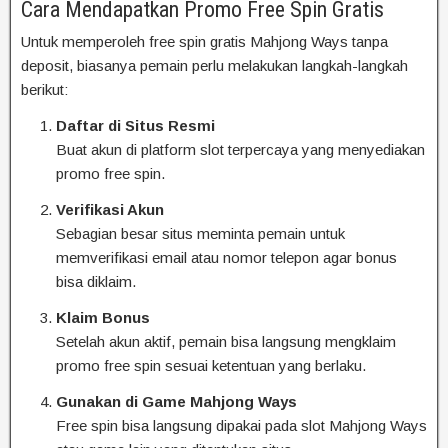
Cara Mendapatkan Promo Free Spin Gratis
Untuk memperoleh free spin gratis Mahjong Ways tanpa
deposit, biasanya pemain perlu melakukan langkah-langkah
berikut:
Daftar di Situs Resmi
Buat akun di platform slot terpercaya yang menyediakan
promo free spin.
Verifikasi Akun
Sebagian besar situs meminta pemain untuk
memverifikasi email atau nomor telepon agar bonus
bisa diklaim.
Klaim Bonus
Setelah akun aktif, pemain bisa langsung mengklaim
promo free spin sesuai ketentuan yang berlaku.
Gunakan di Game Mahjong Ways
Free spin bisa langsung dipakai pada slot Mahjong Ways