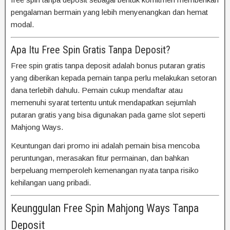
pengalaman bermain yang lebih menyenangkan dan hemat
modal.
Apa Itu Free Spin Gratis Tanpa Deposit?
Free spin gratis tanpa deposit adalah bonus putaran gratis
yang diberikan kepada pemain tanpa perlu melakukan setoran
dana terlebih dahulu. Pemain cukup mendaftar atau
memenuhi syarat tertentu untuk mendapatkan sejumlah
putaran gratis yang bisa digunakan pada game slot seperti
Mahjong Ways.
Keuntungan dari promo ini adalah pemain bisa mencoba
peruntungan, merasakan fitur permainan, dan bahkan
berpeluang memperoleh kemenangan nyata tanpa risiko
kehilangan uang pribadi.
Keunggulan Free Spin Mahjong Ways Tanpa
Deposit