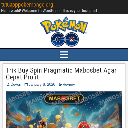
tutuapppokemongo.org
Hello world! Welcome to WordPress. This is your first post.
Trik Buy Spin Pragmatic Mabosbet Agar
Cepat Profit
Devon
January 8, 2026
Review