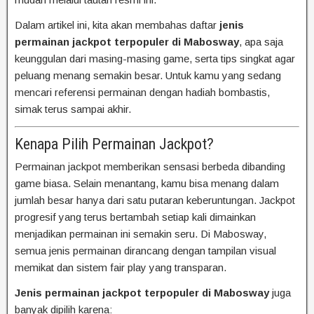
Dalam artikel ini, kita akan membahas daftar
jenis
permainan jackpot terpopuler di Mabosway
, apa saja
keunggulan dari masing-masing game, serta tips singkat agar
peluang menang semakin besar. Untuk kamu yang sedang
mencari referensi permainan dengan hadiah bombastis,
simak terus sampai akhir.
Kenapa Pilih Permainan Jackpot?
Permainan jackpot memberikan sensasi berbeda dibanding
game biasa. Selain menantang, kamu bisa menang dalam
jumlah besar hanya dari satu putaran keberuntungan. Jackpot
progresif yang terus bertambah setiap kali dimainkan
menjadikan permainan ini semakin seru. Di Mabosway,
semua jenis permainan dirancang dengan tampilan visual
memikat dan sistem fair play yang transparan.
Jenis permainan jackpot terpopuler di Mabosway
juga
banyak dipilih karena: