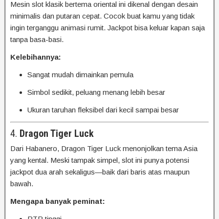
Mesin slot klasik bertema oriental ini dikenal dengan desain
minimalis dan putaran cepat. Cocok buat kamu yang tidak
ingin terganggu animasi rumit. Jackpot bisa keluar kapan saja
tanpa basa-basi.
Kelebihannya:
Sangat mudah dimainkan pemula
Simbol sedikit, peluang menang lebih besar
Ukuran taruhan fleksibel dari kecil sampai besar
4.
Dragon Tiger Luck
Dari Habanero, Dragon Tiger Luck menonjolkan tema Asia
yang kental. Meski tampak simpel, slot ini punya potensi
jackpot dua arah sekaligus—baik dari baris atas maupun
bawah.
Mengapa banyak peminat:
RTP tinggi