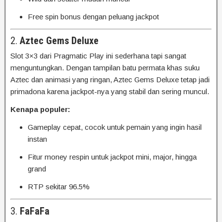
Free spin bonus dengan peluang jackpot
2.
Aztec Gems Deluxe
Slot 3×3 dari Pragmatic Play ini sederhana tapi sangat
menguntungkan. Dengan tampilan batu permata khas suku
Aztec dan animasi yang ringan, Aztec Gems Deluxe tetap jadi
primadona karena jackpot-nya yang stabil dan sering muncul.
Kenapa populer:
Gameplay cepat, cocok untuk pemain yang ingin hasil
instan
Fitur money respin untuk jackpot mini, major, hingga
grand
RTP sekitar 96.5%
3.
FaFaFa