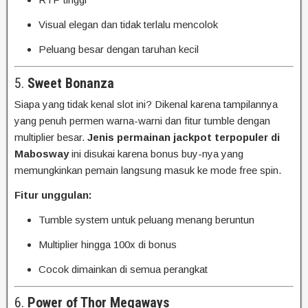
Visual elegan dan tidak terlalu mencolok
Peluang besar dengan taruhan kecil
5.
Sweet Bonanza
Siapa yang tidak kenal slot ini? Dikenal karena tampilannya
yang penuh permen warna-warni dan fitur tumble dengan
multiplier besar.
Jenis permainan jackpot terpopuler di
Mabosway
ini disukai karena bonus buy-nya yang
memungkinkan pemain langsung masuk ke mode free spin.
Fitur unggulan:
Tumble system untuk peluang menang beruntun
Multiplier hingga 100x di bonus
Cocok dimainkan di semua perangkat
6.
Power of Thor Megaways