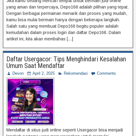
Jika kamu sedang mencari tempat untuk bermain judi online
yang aman dan terpercaya, Depo168 adalah pilihan yang tepat.
Dengan berbagai permainan menarik dan proses yang mudah,
kamu bisa mulai bermain hanya dengan beberapa langkah.
Salah satu yang membuat Depo168 begitu populer adalah
kemudahan dalam proses login dan daftar Depo168. Dalam
artikel ini, kita akan membahas […]
Daftar Usergacor: Tips Menghindari Kesalahan
Umum Saat Mendaftar
Devon
April 2, 2025
Rekomendasi
Comments
Mendaftar di situs judi online seperti Usergacor bisa menjadi