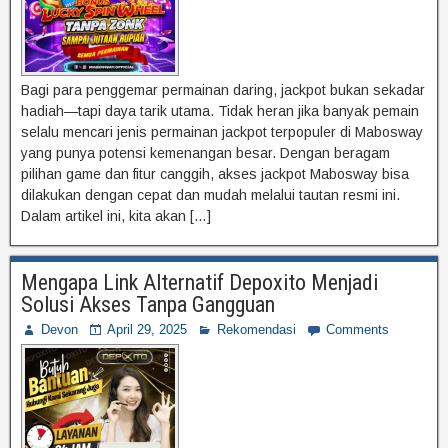
Bagi para penggemar permainan daring, jackpot bukan sekadar
hadiah—tapi daya tarik utama. Tidak heran jika banyak pemain
selalu mencari jenis permainan jackpot terpopuler di Mabosway
yang punya potensi kemenangan besar. Dengan beragam
pilihan game dan fitur canggih, akses jackpot Mabosway bisa
dilakukan dengan cepat dan mudah melalui tautan resmi ini.
Dalam artikel ini, kita akan […]
Mengapa Link Alternatif Depoxito Menjadi
Solusi Akses Tanpa Gangguan
Devon
April 29, 2025
Rekomendasi
Comments