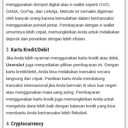
menggunakan dompet digital atau e-wallet seperti OVO,
DANA, GoPay, dan LinkAja. Metode ini semakin digemari
oleh banyak orang karena kemudahan dalam bertransaksi
menggunakan ponsel pintar. Pembayaran dengan e-wallet
umumnya lebih cepat, memungkinkan Anda untuk melakukan
deposit dan penarikan dengan lebih efisien.
3.
Kartu Kredit/Debit
Jika Anda lebih nyaman menggunakan kartu kredit atau debit,
Userslot
juga menyediakan pilihan pembayaran ini. Dengan
kartu kredit/debit, Anda bisa melakukan transaksi secara
langsung dan cepat. Pastikan kartu Anda mendukung
transaksi internasional jika Anda bermain di situs luar negeri
atau menggunakan mata uang asing. Pembayaran
menggunakan kartu kredit juga memungkinkan Anda untuk
mengelola dana lebih baik dengan batasan kredit yang bisa
membantu Anda bertransaksi lebih fleksibel.
4.
Cryptocurrency