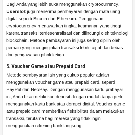
Bagi Anda yang lebih suka menggunakan cryptocurrency,
Userslot
juga menerima pembayaran dengan mata uang
digital seperti Bitcoin dan Ethereum. Penggunaan
cryptocurrency menawarkan tingkat keamanan yang tinggi
karena transaksi terdesentralisasi dan dilindungi oleh teknologi
blockchain. Metode pembayaran ini juga sering dipilih oleh
pemain yang menginginkan transaksi lebih cepat dan bebas
dari pengawasan pihak ketiga.
5.
Voucher Game atau Prepaid Card
Metode pembayaran lain yang cukup populer adalah
menggunakan voucher game atau prepaid card, seperti
PayPal dan NeoPay. Dengan menggunakan kartu prabayar
ini, Anda bisa melakukan deposit dengan mudah tanpa perlu
menggunakan kartu bank atau dompet digital. Voucher game
atau prepaid card memberikan fleksibilitas dalam melakukan
transaksi, terutama bagi mereka yang tidak ingin
menggunakan rekening bank langsung.