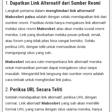
1.
Dapatkan Link Alternatif dari Sumber Resmi
Langkah pertama dalam
menghindari link alternatif
Mabosbet palsu
adalah dengan selalu mendapatkan link dari
sumber resmi. Pastikan Anda hanya mengakses link alternatif
melalui situs resmi
Mabosbet
atau akun media sosial resmi
mereka. Link yang disebarkan melalui pesan pribadi, email,
atau forum yang tidak jelas bisa sangat berisiko. Selalu
periksa URL dengan teliti untuk memastikan Anda
mengunjungi situs yang sah.
Mabosbet
secara rutin memperbarui link alternatif mereka
untuk memastikan pemain dapat mengakses situs tanpa
masalah. Mengambil link langsung dari sumber resmi adalah
cara terbaik untuk menghindari link palsu.
2.
Periksa URL Secara Teliti
Setelah mendapatkan link alternatif, periksa URL dengan
cermat. Link alternatif
Mabosbet
yang sah akan memiliki
format URL yang sama dengan situs utama mereka, hanya