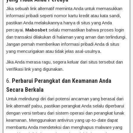
Jika sebuah link alternatif meminta Anda untuk memasukkan
informasi pribadi seperti nomor kartu kredit atau kata sandi,
pastikan Anda melakukannya hanya di situs yang Anda
percayai.
Mabosbet
selalu memastikan bahwa proses login
dan transaksi dilakukan di halaman yang aman dan terlindungi.
Jangan pernah memberikan informasi pribadi Anda di situs
yang mencurigakan atau tidak jelas asal-usulnya.
Jika Anda merasa ragu, segera keluar dari situs tersebut dan
verifikasi link yang digunakan.
6.
Perbarui Perangkat dan Keamanan Anda
Secara Berkala
Untuk melindungi diri dari potensi ancaman yang berasal dari
link alternatif palsu, pastikan perangkat Anda selalu diperbarui
dengan versi terbaru dari sistem operasi dan perangkat lunak
keamanan. Menggunakan antivirus yang up-to-date dapat
membantu Anda mendeteksi dan menghapus malware yang