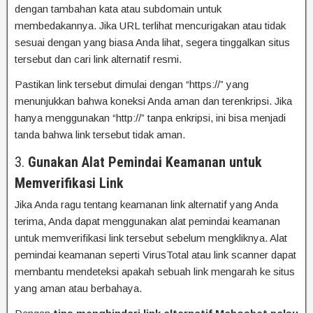
dengan tambahan kata atau subdomain untuk
membedakannya. Jika URL terlihat mencurigakan atau tidak
sesuai dengan yang biasa Anda lihat, segera tinggalkan situs
tersebut dan cari link alternatif resmi.
Pastikan link tersebut dimulai dengan “https://” yang
menunjukkan bahwa koneksi Anda aman dan terenkripsi. Jika
hanya menggunakan “http://” tanpa enkripsi, ini bisa menjadi
tanda bahwa link tersebut tidak aman.
3.
Gunakan Alat Pemindai Keamanan untuk
Memverifikasi Link
Jika Anda ragu tentang keamanan link alternatif yang Anda
terima, Anda dapat menggunakan alat pemindai keamanan
untuk memverifikasi link tersebut sebelum mengkliknya. Alat
pemindai keamanan seperti VirusTotal atau link scanner dapat
membantu mendeteksi apakah sebuah link mengarah ke situs
yang aman atau berbahaya.