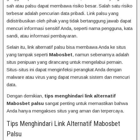
sah atau palsu dapat membawa risiko besar. Salah satu risiko
terbesar adalah pencurian data pribadi. Link palsu yang
didistribusikan oleh pihak yang tidak bertanggung jawab dapat
mencuri informasi sensitif Anda, seperti nama pengguna, kata
sandi, atau informasi pembayaran.
Selain itu, link alternatif palsu bisa membawa Anda ke situs
yang tampak seperti
Mabosbet
, namun sebenarnya adalah
situs penipuan yang dirancang untuk mengelabui pemain.
Situs-situs ini dapat menginfeksi perangkat Anda dengan
malware atau virus yang dapat merusak sistem dan mencuri
data.
Dengan demikian,
tips menghindari link alternatif
Mabosbet palsu
sangat penting untuk memastikan bahwa
Anda hanya mengakses situs yang aman dan terpercaya.
Tips Menghindari Link Alternatif Mabosbet
Palsu