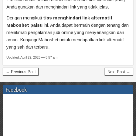
Anda gunakan dan menghindari link yang tidak jelas.
Dengan mengikuti
tips menghindari link alternatif
Mabosbet palsu
ini, Anda dapat bermain dengan tenang dan
menikmati pengalaman judi online yang menyenangkan dan
aman. Kunjungi Mabosbet untuk mendapatkan link alternatif
yang sah dan terbaru.
Updated: April 29, 2025 — 8:57 am
← Previous Post
Next Post →
Facebook